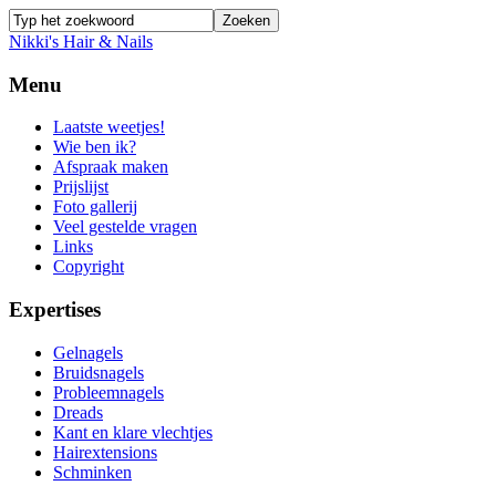
Nikki's Hair & Nails
Menu
Laatste weetjes!
Wie ben ik?
Afspraak maken
Prijslijst
Foto gallerij
Veel gestelde vragen
Links
Copyright
Expertises
Gelnagels
Bruidsnagels
Probleemnagels
Dreads
Kant en klare vlechtjes
Hairextensions
Schminken